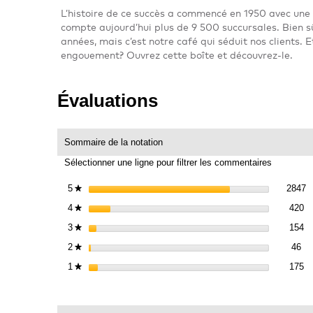
L’histoire de ce succès a commencé en 1950 avec une 
compte aujourd’hui plus de 9 500 succursales. Bien s
années, mais c’est notre café qui séduit nos clients. E
engouement? Ouvrez cette boîte et découvrez-le.
Évaluations
Sommaire de la notation
Sélectionner une ligne pour filtrer les commentaires
2
S
5
étoiles
2847
★
42
Sé
4
étoiles
420
★
15
Sé
3
étoiles
154
★
46
Sé
2
étoiles
46
★
17
Sé
1
étoiles
175
★