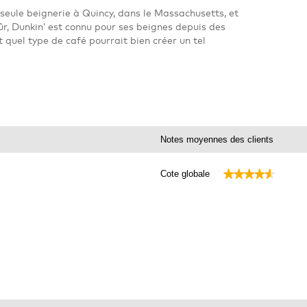
seule beignerie à Quincy, dans le Massachusetts, et
ûr, Dunkin’ est connu pour ses beignes depuis des
t quel type de café pourrait bien créer un tel
Notes moyennes des clients
★★★★★
★★★★★
Cote globale
847 commentaires avec 5 étoiles.
électionnez pour filtrer les commentaires avec 5 étoiles.
0 commentaires avec 4 étoiles.
lectionnez pour filtrer les commentaires avec 4 étoiles.
4 commentaires avec 3 étoiles.
lectionnez pour filtrer les commentaires avec 3 étoiles.
 commentaires avec 2 étoiles.
lectionnez pour filtrer les commentaires avec 2 étoiles.
5 commentaires avec 1 étoile.
lectionnez pour filtrer les commentaires avec 1 étoile.