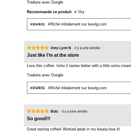
Traduire avec Google
Recommande ce produit
✔
Oui
Affiché initialement sur keurig.com
★★★★★
★★★★★
Amy Lynn N
·
il y a une année
5
Just like I’m at the store
étoile(s)
sur
Love this coffee. Imho it tastes better with a little extra cream
5.
Traduire avec Google
Affiché initialement sur keurig.com
★★★★★
★★★★★
Butc
·
il y a une année
5
So good!!!
étoile(s)
sur
Great tasting coffee! Worked great in my keurig love it!