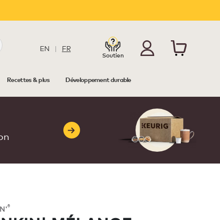
EN
|
FR
Soutien
Recettes & plus
Développement durable
à
son
®
N'