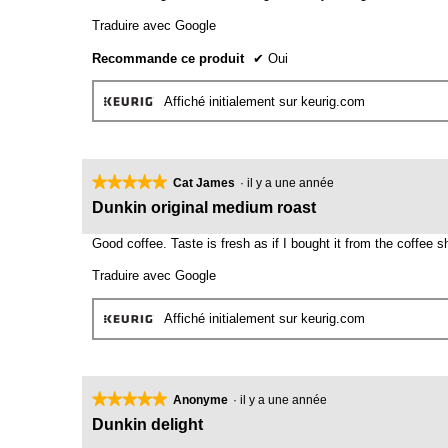
5.
Traduire avec Google
Recommande ce produit
✔
Oui
Affiché initialement sur keurig.com
★★★★★
★★★★★
Cat James
·
il y a une année
5
Dunkin original medium roast
étoile(s)
sur
Good coffee. Taste is fresh as if I bought it from the coffee 
5.
Traduire avec Google
Affiché initialement sur keurig.com
★★★★★
★★★★★
Anonyme
·
il y a une année
5
Dunkin delight
étoile(s)