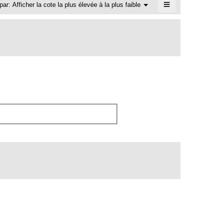
≡
Menu
 par:
Afficher la cote la plus élevée à la plus faible
▼
Cliquer
sur
le
bouton
suivant
mettra
à
jour
le
contenu
ci-
dessous