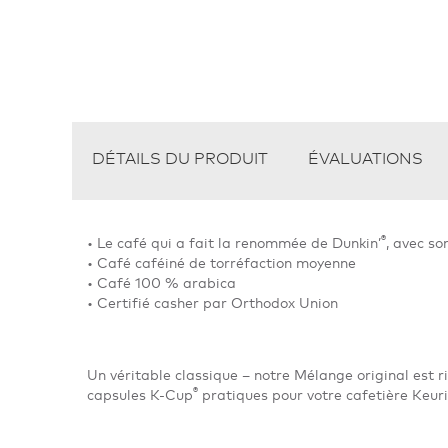
DÉTAILS DU PRODUIT
ÉVALUATIONS
®
• Le café qui a fait la renommée de Dunkin’
, avec so
• Café caféiné de torréfaction moyenne
• Café 100 % arabica
• Certifié casher par Orthodox Union
Un véritable classique – notre Mélange original est ri
®
capsules K-Cup
pratiques pour votre cafetière Keur