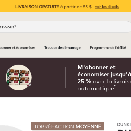
LIVRAISON GRATUITE
à partir de 55 $
Voir les détails
Pause
bonner et économiser
Trousse de démarrage
Programme de fidélité
M'abonner et
économiser jusqu'
avec la livrai
25 %
†
automatique
DUNKI
TORRÉFACTION
MOYENNE