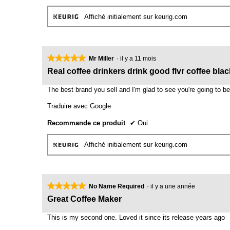
Affiché initialement sur keurig.com
★★★★★
★★★★★
Mr Miller
·
il y a 11 mois
5
Real coffee drinkers drink good flvr coffee blac
étoile(s)
sur
The best brand you sell and I'm glad to see you're going to b
5.
Traduire avec Google
Recommande ce produit
✔
Oui
Affiché initialement sur keurig.com
★★★★★
★★★★★
No Name Required
·
il y a une année
5
Great Coffee Maker
étoile(s)
sur
This is my second one. Loved it since its release years ago
5.