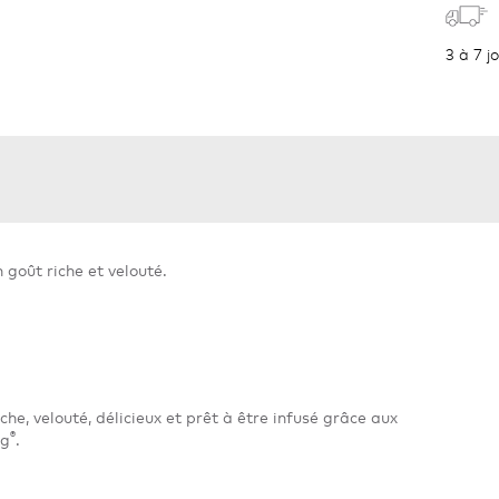
3 à 7 j
n goût riche et velouté.
che, velouté, délicieux et prêt à être infusé grâce aux
®
ig
.