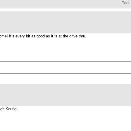
Trier
me! It’s every bit as good as it is at the drive thru.
ugh Keurig!