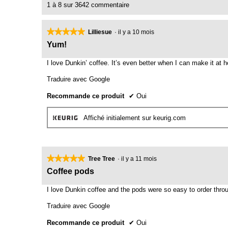
1 à 8 sur 3642 commentaire
★★★★★
★★★★★
Lilliesue
·
il y a 10 mois
5
Yum!
étoile(s)
sur
I love Dunkin’ coffee. It’s even better when I can make it at ho
5.
Traduire avec Google
Recommande ce produit
✔
Oui
Affiché initialement sur keurig.com
★★★★★
★★★★★
Tree Tree
·
il y a 11 mois
5
Coffee pods
étoile(s)
sur
I love Dunkin coffee and the pods were so easy to order thro
5.
Traduire avec Google
Recommande ce produit
✔
Oui