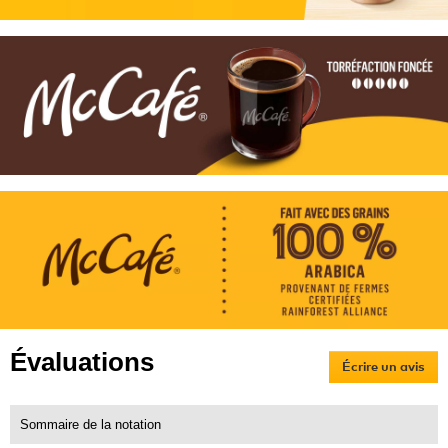
Évaluations
Écrire un avis
.
Cet
act
ent
Sommaire de la notation
l'o