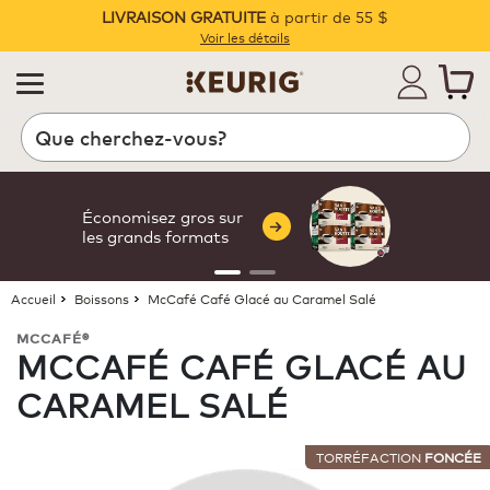
LIVRAISON GRATUITE
à partir de 55 $
Pause
Voir les détails
Recherche
Économisez gros sur
les grands formats
Accueil
Boissons
McCafé Café Glacé au Caramel Salé
MCCAFÉ®
MCCAFÉ CAFÉ GLACÉ AU
CARAMEL SALÉ
TORRÉFACTION
FONCÉE