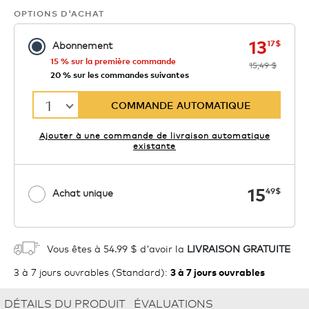
OPTIONS D'ACHAT
main
préc
13
17
$
Abonnement
15 % sur la première commande
15,49 $
20 % sur les commandes suivantes
1
COMMANDE AUTOMATIQUE
Ajouter à une commande de livraison automatique
existante
main
15
49
$
Achat unique
1
AJOUTER AU PANIER
Vous êtes à 54.99 $ d'avoir la
LIVRAISON GRATUITE
3 à 7 jours ouvrables (Standard)
:
3 à 7 jours ouvrables
DÉTAILS DU PRODUIT
ÉVALUATIONS