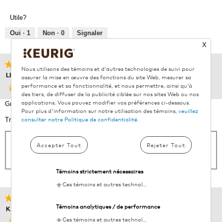
5
produit,
sur
5
Utile?
5
sur
5
Oui ·
1
Non ·
0
Signaler
X
★★★★★
★★★★★
Nous utilisons des témoins et d'autres technologies de suivi pour
5
LINDSAY_M_ON
·
il y a une année
assurer la mise en œuvre des fonctions du site Web, mesurer sa
étoile(s)
performance et sa fonctionnalité, et nous permettre, ainsi qu'à
⊞
Échantillon du produit reçu
sur
des tiers, de diffuser de la publicité ciblée sur nos sites Web ou nos
applications. Vous pouvez modifier vos préférences ci-dessous.
5.
Great flavour. Love caramel and the naturally sweet flavour it brings.
Pour plus d'information sur notre utilisation des témoins,
veuillez
consulter notre Politique de confidentialité.
Traduire avec Google
Accepter Tout
Rejeter Tout
Affiché initialement sur SampleSource.com
Témoins strictement nécessaires
Ces témoins et autres technologies de suivi sont essentiels au fonctionnement du site Web de KDP. Ils permettent le chargement et le fonctionnement adéquats des fonctionnalités du site Web.
★★★★★
★★★★★
Témoins analytiques / de performance
5
KATHY_P_AB
·
il y a une année
étoile(s)
Ces témoins et autres technologies de suivi aident KDP à mesurer la performance du site Web et à analyser les activités des utilisateurs. Les informations recueillies par le biais de ces témoins sont anonymes et utilisées pour améliorer la fonctionnalité du site Web.
⊞
Échantillon du produit reçu