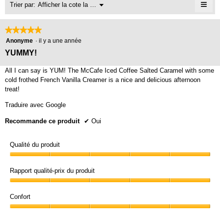
sur
≡
5
Menu
Trier par:
Afficher la cote la plus élevée à la plus faible
est
▼
5.
sur
Cliq
de
5.
sur
5
le
★★★★★
★★★★★
sur
bou
5
suiv
Anonyme
·
il y a une année
5.
mett
étoile(s)
YUMMY!
à
sur
jour
le
5.
All I can say is YUM! The McCafe Iced Coffee Salted Caramel with some
cont
cold frothed French Vanilla Creamer is a nice and delicious afternoon
ci-
des
treat!
Traduire avec Google
Recommande ce produit
✔
Oui
Qualité du produit
Qualité
du
Rapport qualité-prix du produit
produit,
Rapport
5
qualité-
Confort
sur
prix
5
Confort,
du