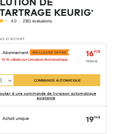
LUTION DE
TARTRAGE KEURIG
®
★★
★★
4.0
2361 évaluations
Cette
action
oile(s)
permettra
ur
NS D'ACHAT
d’accéder
aux
ire
commentaires.
maintenant
précédemmen
16
16
s
95
$
Abonnement
MEILLEURE OFFRE
vis
15 % rabais sur Livraison Automatique
19,94 $
our
eurig
escaling
olution
1
COMMANDE AUTOMATIQUE
jouter à une commande de livraison automatique
existante
maintenant
19
19
94
$
Achat unique