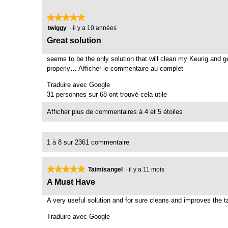
★★★★★
★★★★★
5
twiggy
·
il y a 10 années
étoile(s)
C
Great solution
sur
o
5.
seems to be the only solution that will clean my Keurig and ge
m
properly…
Afficher le commentaire au complet
C
m
e
Traduire avec Google
t
e
31 personnes sur 68 ont trouvé cela utile
t
n
e
Afficher plus de commentaires à 4 et 5 étoiles
t
a
a
c
t
i
1 à 8 sur 2361 commentaire
i
r
o
e
n
★★★★★
★★★★★
Taimisangel
·
il y a 11 mois
d
e
5
A Must Have
n
e
étoile(s)
t
t
sur
A very useful solution and for sure cleans and improves the ta
r
5.
w
a
Traduire avec Google
i
î