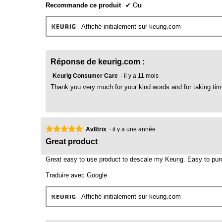
n
Recommande ce produit
✔
Oui
g
e
g
r
Affiché initialement sur keurig.com
y
a
l
.
'
R
Réponse de keurig.com :
o
é
u
Keurig Consumer Care
·
il y a 11 mois
d
v
Thank you very much for your kind words and for taking tim
e
i
r
g
t
é
u
l
r
★★★★★
★★★★★
Av8trix
·
il y a une année
e
e
5
Great product
d
étoile(s)
i
'
sur
Great easy to use product to descale my Keurig. Easy to pu
l
u
5.
y
n
Traduire avec Google
e
a
b
Affiché initialement sur keurig.com
1
o
0
î
a
t