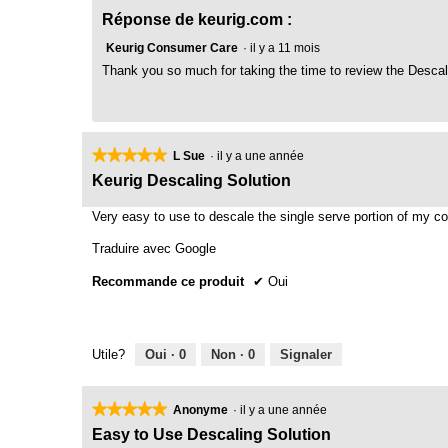
e
Réponse de keurig.com :
n
d
n
Keurig Consumer Care
·
il y a 11 mois
e
Thank you so much for taking the time to review the Descal
é
d
i
e
a
s
l
.
o
★★★★★
★★★★★
L Sue
·
il y a une année
5
g
5
Keurig Descaling Solution
u
étoile(s)
e
é
sur
Very easy to use to descale the single serve portion of my c
.
5.
t
Traduire avec Google
o
Recommande ce produit
✔
Oui
i
l
e
Utile?
Oui ·
0
Non ·
0
Signaler
s
s
u
★★★★★
★★★★★
Anonyme
·
il y a une année
r
5
Easy to Use Descaling Solution
étoile(s)