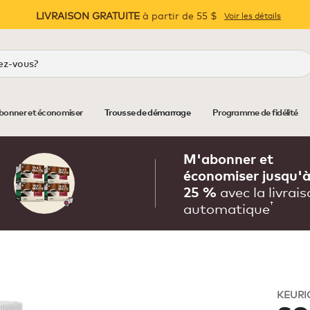
LIVRAISON GRATUITE
à partir de 55 $
Voir les détails
Pause
bonner et économiser
Trousse de démarrage
Programme de fidélité
M'abonner et
économiser jusqu'
avec la livrai
25 %
†
automatique
KEURI