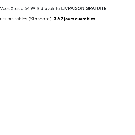
1
AJOUTER AU PANIER
Vous êtes à 54.99 $ d'avoir la
LIVRAISON GRATUITE
ours ouvrables (Standard)
:
3 à 7 jours ouvrables
imothy's®
Timothy's®
hy's Chai
Timothy's Colombien
Emer
latte
excelencia de
bo
torréfaction moyenne
 K-Cup® (24)
Boîte K-Cup® (96)
99 $ chaque
72,00 $ chaque