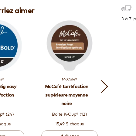
riez aimer
3 à 7 j
's®
McCafé®
T
Big easy
McCafé torréfaction
Timot
faction
supérieure moyenne
e
noire
p® (24)
Boîte K-Cup® (12)
Boîte
chaque
15,49 $ chaque
28,