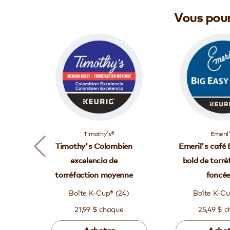
Vous pour
Timothy's®
Emeril
Timothy's Colombien
Emeril's café 
excelencia de
bold de torré
torréfaction moyenne
foncé
Boîte K-Cup® (24)
Boîte K-Cu
21,99 $ chaque
25,49 $ 