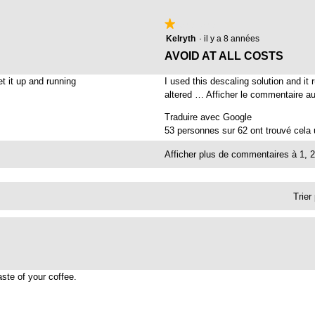
★★★★★
★★★★★
1
Kelryth
·
il y a 8 années
étoile(s)
C
AVOID AT ALL COSTS
sur
o
5.
t it up and running
I used this descaling solution and it 
m
altered …
Afficher le commentaire a
m
Traduire avec Google
e
53 personnes sur 62 ont trouvé cela u
n
Afficher plus de commentaires à 1, 2 
t
a
i
Trier
r
e
d
e
K
ste of your coffee.
e
l