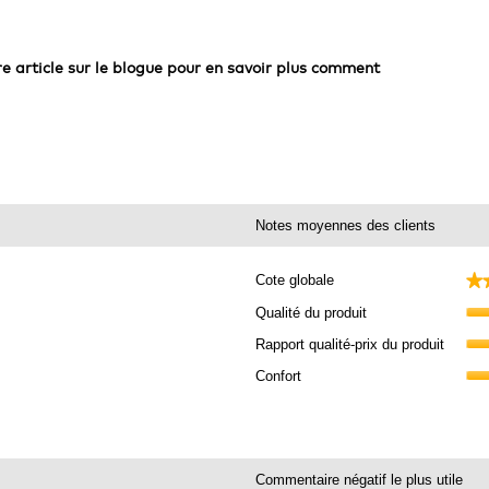
re article sur le blogue pour en savoir plus comment
Notes moyennes des clients
★
★
Cote globale
486 commentaires avec 5 étoiles.
électionnez pour filtrer les commentaires avec 5 étoiles.
Qualité du produit
5 commentaires avec 4 étoiles.
lectionnez pour filtrer les commentaires avec 4 étoiles.
Rapport qualité-prix du produit
6 commentaires avec 3 étoiles.
lectionnez pour filtrer les commentaires avec 3 étoiles.
Confort
 commentaires avec 2 étoiles.
lectionnez pour filtrer les commentaires avec 2 étoiles.
1 commentaires avec 1 étoile.
lectionnez pour filtrer les commentaires avec 1 étoile.
Commentaire négatif le plus utile