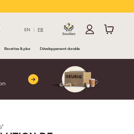
EN
|
FR
Soutien
Recettes & plus
Développement durable
à
son
®
G