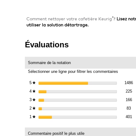
®
Comment nettoyer votre cafetière Keurig
?
Lisez not
utiliser la solution détartrage.
Évaluations
Sommaire de la notation
Sélectionner une ligne pour filtrer les commentaires
1
S
5
étoiles
1486
★
22
Sé
4
étoiles
225
★
16
Sé
3
étoiles
166
★
83
Sé
2
étoiles
83
★
40
Sé
1
étoiles
401
★
Commentaire positif le plus utile