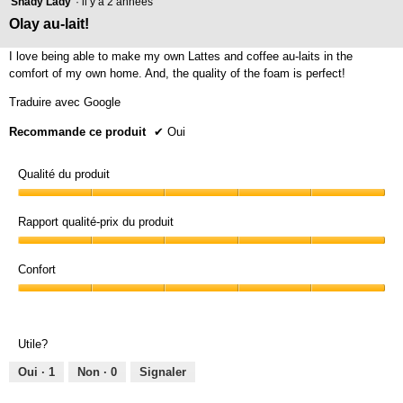
Shady Lady
·
il y a 2 années
étoile(s)
Olay au-lait!
sur
5.
I love being able to make my own Lattes and coffee au-laits in the
comfort of my own home. And, the quality of the foam is perfect!
Traduire avec Google
Recommande ce produit
✔
Oui
Qualité du produit
Qualité
du
Rapport qualité-prix du produit
produit,
Rapport
5
qualité-
Confort
sur
prix
5
Confort,
du
5
produit,
sur
5
Utile?
5
sur
5
Oui ·
1
Non ·
0
Signaler