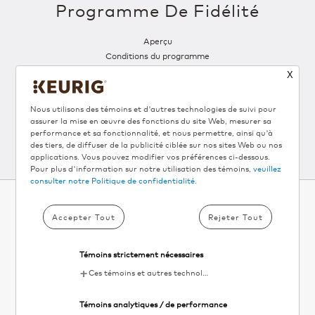
Programme De Fidélité
Aperçu
Conditions du programme
X
SUIVEZ-NOUS
Nous utilisons des témoins et d'autres technologies de suivi pour
assurer la mise en œuvre des fonctions du site Web, mesurer sa
performance et sa fonctionnalité, et nous permettre, ainsi qu'à
des tiers, de diffuser de la publicité ciblée sur nos sites Web ou nos
applications. Vous pouvez modifier vos préférences ci-dessous.
Pour plus d'information sur notre utilisation des témoins,
veuillez
consulter notre Politique de confidentialité.
Accepter Tout
Rejeter Tout
INSCRIVEZ‑VOUS À
®
L'INFOLETTRE KEURIG
Témoins strictement nécessaires
ET OBTENEZ 10 % DE RABAIS▴
Ces témoins et autres technologies de suivi sont essentiels au fonctionnement du site Web de KDP. Ils permettent le chargement et le fonctionnement adéquats des fonctionnalités du site Web.
Votre
Témoins analytiques / de performance
email
S'inscrire