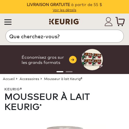
LIVRAISON GRATUITE
à partir de 55 $
Pause
Voir les détails
Recherche
Économisez gros sur
les grands formats
Accueil
Accessoires
Mousseur à lait Keurig®
KEURIG®
MOUSSEUR À LAIT
KEURIG
®