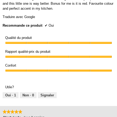
and this little one is way better. Bonus for me is it is red. Favourite colour
and perfect accent in my kitchen.
Traduire avec Google
Recommande ce produit
✔
Oui
Qualité du produit
Qualité
du
Rapport qualité-prix du produit
produit,
Rapport
5
qualité-
Confort
sur
prix
5
Confort,
du
5
produit,
sur
5
Utile?
5
sur
5
Oui ·
1
Non ·
0
Signaler
★★★★★
★★★★★
5