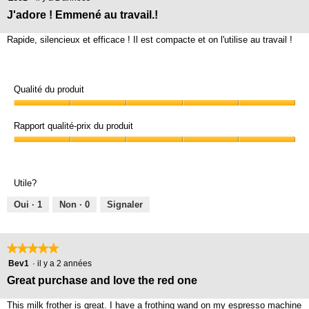
étoile(s)
J'adore ! Emmené au travail.!
sur
5.
Rapide, silencieux et efficace ! Il est compacte et on l'utilise au travail !
Qualité du produit
Qualité
du
Rapport qualité-prix du produit
produit,
Rapport
5
qualité-
sur
prix
5
Utile?
du
produit,
Oui ·
1
Non ·
0
Signaler
5
sur
5
★★★★★
★★★★★
5
Bev1
·
il y a 2 années
étoile(s)
Great purchase and love the red one
sur
5.
This milk frother is great. I have a frothing wand on my espresso machine