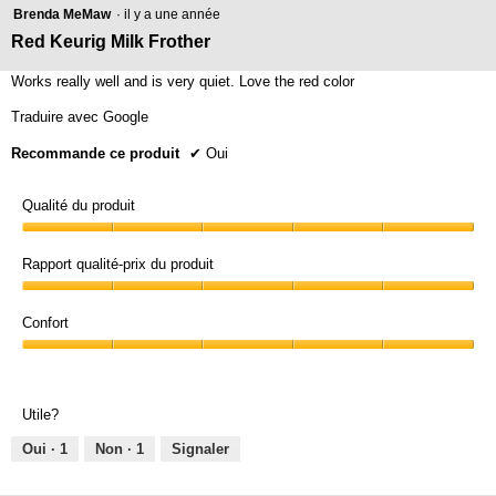
5
Brenda MeMaw
·
il y a une année
a
î
i
étoile(s)
t
Red Keurig Milk Frother
n
l
sur
e
n
e
5.
Works really well and is very quiet. Love the red color
d
é
s
e
Traduire avec Google
d
e
s
i
s
Recommande ce produit
✔
Oui
u
a
.
r
l
1
Qualité du produit
5
o
g
.
Qualité
u
é
du
Rapport qualité-prix du produit
e
t
produit,
.
Rapport
5
o
qualité-
Confort
sur
i
prix
5
Confort,
l
du
5
produit,
e
sur
5
Utile?
s
5
sur
s
5
Oui ·
1
Non ·
1
Signaler
u