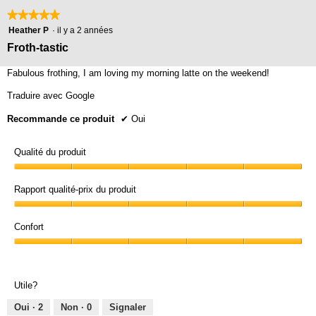
r
★★★★★
★★★★★
5
5
Heather P
·
il y a 2 années
.
étoile(s)
Froth-tastic
sur
5.
Fabulous frothing, I am loving my morning latte on the weekend!
Traduire avec Google
Recommande ce produit
✔
Oui
Qualité du produit
Qualité
du
Rapport qualité-prix du produit
produit,
Rapport
5
qualité-
Confort
sur
prix
5
Confort,
du
5
produit,
sur
5
Utile?
5
sur
5
Oui ·
2
Non ·
0
Signaler