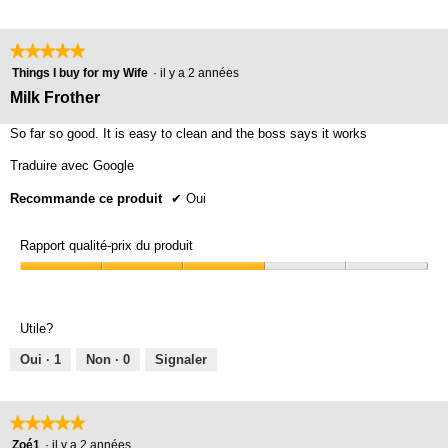
★★★★★
★★★★★
5
Things I buy for my Wife
·
il y a 2 années
étoile(s)
Milk Frother
sur
5.
So far so good. It is easy to clean and the boss says it works
Traduire avec Google
Recommande ce produit
✔
Oui
Rapport qualité-prix du produit
Rapport
qualité-
prix
Utile?
du
produit,
Oui ·
1
Non ·
0
Signaler
3
sur
5
★★★★★
★★★★★
5
Zoé1
·
il y a 2 années