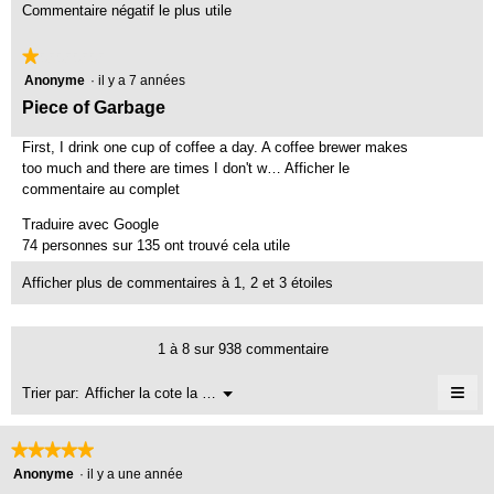
i
Commentaire négatif le plus utile
t
r
i
e
★★★★★
★★★★★
o
1
Anonyme
·
il y a 7 années
d
n
étoile(s)
e
C
Piece of Garbage
e
sur
n
o
F
5.
t
First, I drink one cup of coffee a day. A coffee brewer makes
m
r
r
too much and there are times I don't w…
Afficher le
m
e
a
commentaire au complet
C
î
e
e
d
Traduire avec Google
n
t
n
d
74 personnes sur 135 ont trouvé cela utile
e
t
t
i
r
e
Afficher plus de commentaires à 1, 2 et 3 étoiles
a
a
e
a
l
c
i
.
'
t
r
R
1 à 8 sur 938 commentaire
o
i
e
é
u
o
≡
Menu
Trier par:
Afficher la cote la plus élevée à la plus faible
d
v
▼
n
d
Cliq
e
e
e
i
sur
r
n
le
★★★★★
★★★★★
A
g
bou
t
t
5
suiv
Anonyme
·
il y a une année
n
é
u
r
mett
étoile(s)