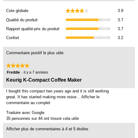
Cote
★★★★★
★★★★★
Cote globale
3.9
globale,
Qualité
La
Qualité du produit
3.7
du
cote
Rapport
produit,
Rapport qualité-prix du produit
3.7
moyenn
qualité-
La
Confort,
est
prix
Confort
3.2
cote
La
de
du
moyenn
cote
3.9
produit,
est
moyenn
Commentaire positif le plus utile
sur
La
de
est
5.
cote
3.7
de
★★★★★
★★★★★
moyenn
sur
3.2
5
Freddie
·
il y a 7 années
est
5.
sur
étoile(s)
de
C
Keurig K-Compact Coffee Maker
5.
sur
3.7
o
5.
sur
I bought this compact two years ago and it is still working
m
5.
great. It has started making more noise…
Afficher le
m
commentaire au complet
C
e
e
Traduire avec Google
t
n
35 personnes sur 44 ont trouvé cela utile
t
t
e
Afficher plus de commentaires à 4 et 5 étoiles
a
a
c