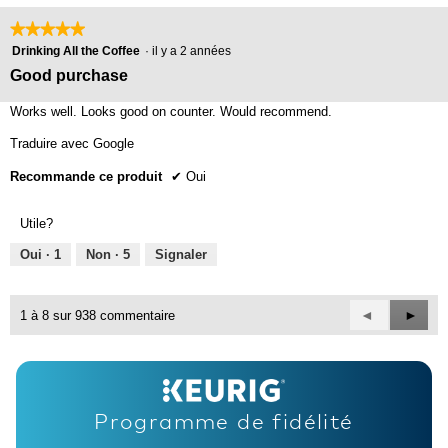
★★★★★
★★★★★
5
Drinking All the Coffee
·
il y a 2 années
étoile(s)
Good purchase
sur
5.
Works well. Looks good on counter. Would recommend.
Traduire avec Google
Recommande ce produit
✔
Oui
Utile?
Oui ·
1
Non ·
5
Signaler
Précédent
◄
Suiva
►
1 à 8 sur 938 commentaire
Reviews
Revie
Programme de fidélité